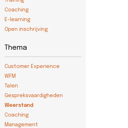
Training
eider
Coaching
d
E-learning
Open inschrijving
ecentrum
Thema
uws
Customer Experience
Contact
WFM
8-
Talen
52525
Gespreksvaardigheden
Weerstand
Coaching
Management