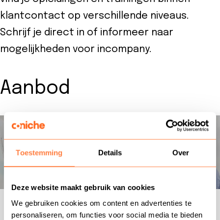
klantcontact op verschillende niveaus.
Schrijf je direct in of informeer naar
mogelijkheden voor incompany.
Aanbod
Training
Training: Omgaan met weerstand &
weerbaarheid
Toestemming
Details
Over
Deze website maakt gebruik van cookies
We gebruiken cookies om content en advertenties te
2 dagen |
€1199,-
personaliseren, om functies voor social media te bieden