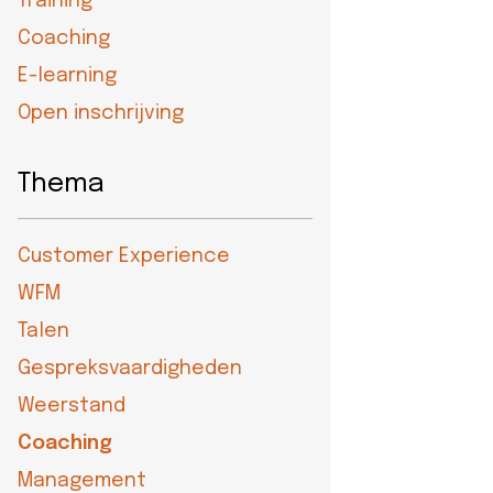
Training
eider
Coaching
d
E-learning
Open inschrijving
ecentrum
Thema
uws
Customer Experience
Contact
WFM
8-
Talen
52525
Gespreksvaardigheden
Weerstand
Coaching
Management