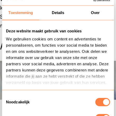
klantcontact op verschillende niveaus.
Toestemming
Details
Over
Schrijf je direct in of informeer naar
mogelijkheden voor incompany.
Deze website maakt gebruik van cookies
We gebruiken cookies om content en advertenties te
Aanbod
personaliseren, om functies voor social media te bieden
en om ons websiteverkeer te analyseren. Ook delen we
informatie over uw gebruik van onze site met onze
partners voor social media, adverteren en analyse. Deze
Training
Training: Coachingsvaardigheden
partners kunnen deze gegevens combineren met andere
informatie die jij aan ze hebt verstrekt of die ze hebben
verzameld op basis van jouw gebruik van hun services.
Toestemmingsselectie
Noodzakelijk
1 dag |
€ 750