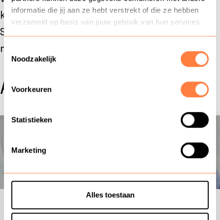
informatie die jij aan ze hebt verstrekt of die ze hebben
klantcontact op verschillende niveaus.
verzameld op basis van jouw gebruik van hun services.
Schrijf je direct in of informeer naar
mogelijkheden voor incompany.
Toestemmingsselectie
Noodzakelijk
Aanbod
Voorkeuren
Statistieken
Training
Training: Persoonlijk leiderschap
Marketing
Alles toestaan
1 dag |
Op aanvraag