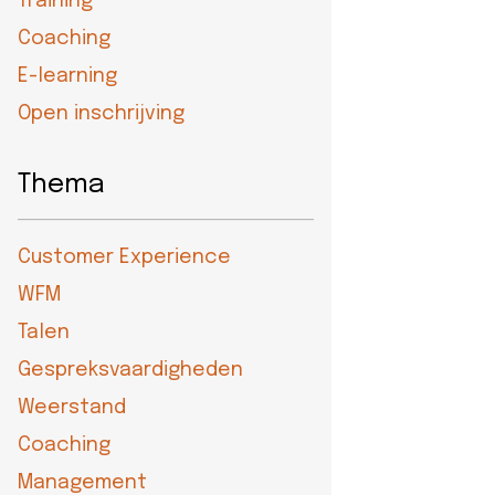
Training
eider
Coaching
d
E-learning
Open inschrijving
ecentrum
Thema
uws
Customer Experience
Contact
WFM
8-
Talen
52525
Gespreksvaardigheden
Weerstand
Coaching
Management