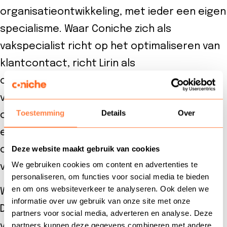
organisatieontwikkeling, met ieder een eigen
specialisme. Waar Coniche zich als
vakspecialist richt op het optimaliseren van
klantcontact, richt Lirin als
opleidingspartner zich op de ontwikkeling
van medewerkers en teams. Door deze
Toestemming
Details
Over
complementaire aanpak versterken we
elkaar en kunnen we organisaties beter
Deze website maakt gebruik van cookies
ondersteunen bij groei en duurzame
We gebruiken cookies om content en advertenties te
verandering.
personaliseren, om functies voor social media te bieden
en om ons websiteverkeer te analyseren. Ook delen we
Wil jij je ontwikkelen binnen klantenservice?
informatie over uw gebruik van onze site met onze
Dan ben je bij ons aan het juiste adres. Hier
partners voor social media, adverteren en analyse. Deze
vind je opleidingen en trainingen binnen
partners kunnen deze gegevens combineren met andere