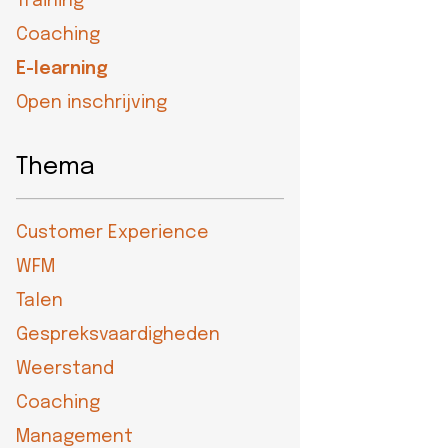
Training
eider
Coaching
d
E-learning
Open inschrijving
ecentrum
Thema
uws
Customer Experience
Contact
WFM
8-
Talen
52525
Gespreksvaardigheden
Weerstand
Coaching
Management