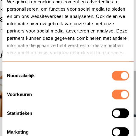
We gebruiken cookies om content en advertenties te
personaliseren, om functies voor social media te bieden
klantcontact op verschillende niveaus.
en om ons websiteverkeer te analyseren. Ook delen we
Schrijf je direct in of informeer naar
informatie over uw gebruik van onze site met onze
mogelijkheden voor incompany.
partners voor social media, adverteren en analyse. Deze
partners kunnen deze gegevens combineren met andere
informatie die jij aan ze hebt verstrekt of die ze hebben
Aanbod
verzameld op basis van jouw gebruik van hun services.
Toestemmingsselectie
Noodzakelijk
E-learning
E-learning: Klantcontact
communicatie
Voorkeuren
Statistieken
12 maanden |
€ 120
Marketing