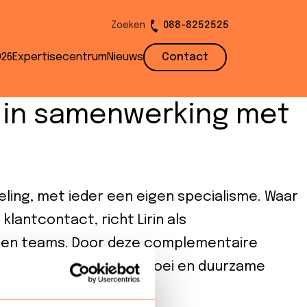
Zoeken
088-8252525
026
Expertisecentrum
Nieuws
Contact
n in samenwerking met
ing, met ieder een eigen specialisme. Waar
klantcontact, richt Lirin als
s en teams. Door deze complementaire
ter ondersteunen bij groei en duurzame