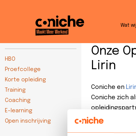
Wat wi
Uitvoering
Onze Op
HBO
Lirin
Proefcollege
Korte opleiding
Coniche en
Liri
Training
Coniche zich al
Coaching
opleidingspart
E-learning
aanpak verster
Open inschrijving
verandering.