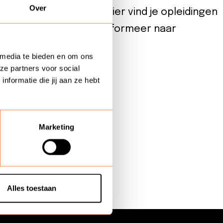
Over
 aan het juiste adres. Hier vind je opleidingen
chrijf je direct in of informeer naar
 media te bieden en om ons
ze partners voor social
formatie die jij aan ze hebt
Marketing
Alles toestaan