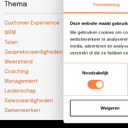
Thema
Toestemming
Wil jij je ontw
en trainingen b
Customer Experience
Deze website maakt gebruik
mogelijkheden
We gebruiken cookies om cont
WFM
websiteverkeer te analyseren
Geen opleidin
Talen
media, adverteren en analys
Gespreksvaardigheden
verstrekt of die ze hebben v
Weerstand
Toestemmingsselectie
Coaching
Noodzakelijk
Management
Leiderschap
Salesvaardigheden
Weigeren
Samenwerken