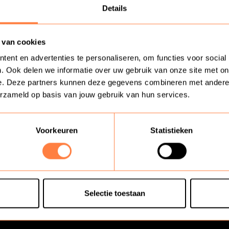
Details
ikkelen binnen klantenservice? Dan ben je bij ons
innen klantcontact op verschillende niveaus. S
 van cookies
 voor incompany.
ent en advertenties te personaliseren, om functies voor social
. Ook delen we informatie over uw gebruik van onze site met on
gen gevonden!
e. Deze partners kunnen deze gegevens combineren met andere in
erzameld op basis van jouw gebruik van hun services.
Voorkeuren
Statistieken
Selectie toestaan