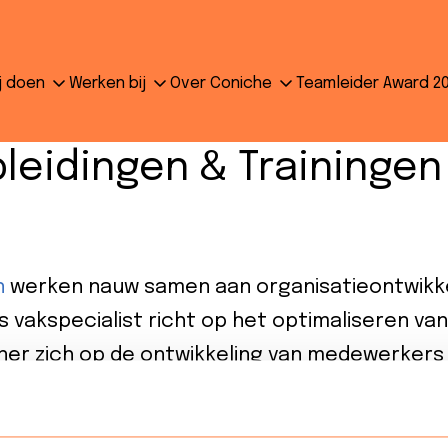
j doen
Werken bij
Over Coniche
Teamleider Award 2
leidingen & Traininge
n
werken nauw samen aan organisatieontwikkel
s vakspecialist richt op het optimaliseren van 
ner zich op de ontwikkeling van medewerker
ken we elkaar en kunnen we organisaties be