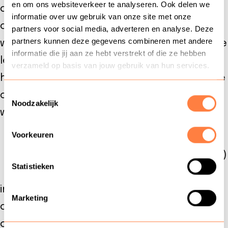
en om ons websiteverkeer te analyseren. Ook delen we
ondersteuning (OBI4wan), maar ze kunnen
informatie over uw gebruik van onze site met onze
ook de medewerkers beoordelen op
partners voor social media, adverteren en analyse. Deze
partners kunnen deze gegevens combineren met andere
webcare-geschiktheid bij een organisatie, ze
informatie die jij aan ze hebt verstrekt of die ze hebben
leiden ze op zodat ze de juiste vaardigheden
verzameld op basis van jouw gebruik van hun services.
hebben en ze ondersteunen en adviseren de
Toestemmingsselectie
organisatie in wat zij willen uitstralen in
Noodzakelijk
webcare (Coniche).
Voorkeuren
De Algemene Verordening
Gegevensbescherming (AVG)
Statistieken
, heeft ook een behoorlijke
impact voor het werken in een klantcontact
Marketing
organisatie. Coniche en privacy
consultancyorganisatie DMCC Nederland