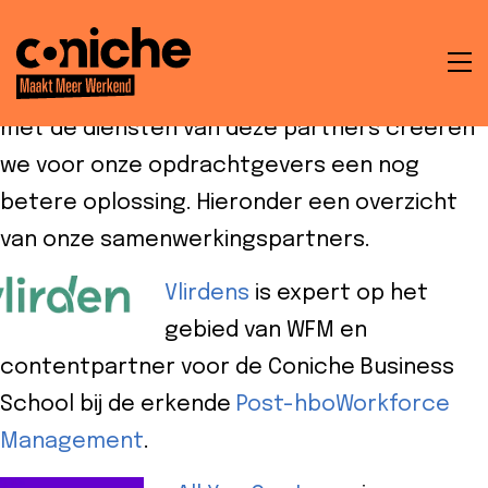
Coniche werkt samen met Partners die op
een specifiek terrein een waardevolle
To
aanvulling zijn op onze diensten. Tezamen
na
met de diensten van deze partners creëren
t
we voor onze opdrachtgevers een nog
betere oplossing. Hieronder een overzicht
van onze samenwerkingspartners.
en
Vlirdens
is expert op het
ken
gebied van WFM en
contentpartner voor de Coniche Business
School bij de erkende
Post-hboWorkforce
Management
.
che