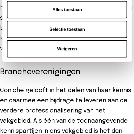
hebben de handen ineen geslagen en bieden
Alles toestaan
samen e-learning specifiek voor privacy
bewustwording van
Selectie toestaan
klantenservicemedewerkers aan.
Kijk hier
voor meer informatie.
Weigeren
Brancheverenigingen
Coniche gelooft in het delen van haar kennis
en daarmee een bijdrage te leveren aan de
verdere professionalisering van het
vakgebied. Als één van de toonaangevende
kennispartijen in ons vakgebied is het dan