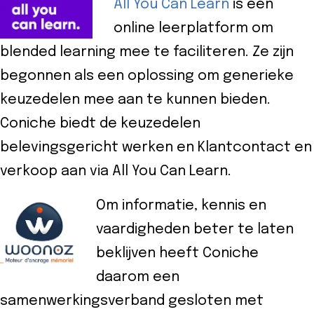
All You Can Learn
is een
eider
online leerplatform om
d
blended learning mee te faciliteren. Ze zijn
begonnen als een oplossing om generieke
ecentrum
keuzedelen mee aan te kunnen bieden.
Coniche biedt de keuzedelen
uws
belevingsgericht werken en Klantcontact en
Contact
verkoop aan via All You Can Learn.
8-
Om informatie, kennis en
52525
vaardigheden beter te laten
beklijven heeft Coniche
daarom een
samenwerkingsverband gesloten met