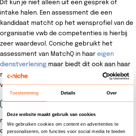
Dit kun je niet alleen uit een gesprek of
intake halen. Een assessment die een
kandidaat matcht op het wensprofiel van de
organisatie vwb de competenties is hierbij
zeer waardevol. Coniche gebruikt het
assessment van MatchQ in haar
eigen
dienstverlening
maar biedt dit ook aan haar
relaties aan voor een juiste selectie aan de
voordeur, van agents tot management.
Toestemming
Details
Over
OBI4wan en Coniche leveren
binnen deze samenwerking
Deze website maakt gebruik van cookies
niet alleen een prachtige tool met alle
We gebruiken cookies om content en advertenties te
daarbij behorende expertise en
personaliseren, om functies voor social media te bieden