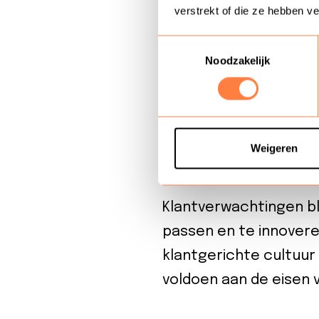
klantgericht
verstrekt of die ze hebben v
Work from an
Toestemmingsselectie
klantenservi
Noodzakelijk
flexibele we
is hierin het
Innovatieve b
de organisat
Weigeren
innovatieve 
Klantverwachtingen bli
passen en te innovere
klantgerichte cultuur
voldoen aan de eisen 