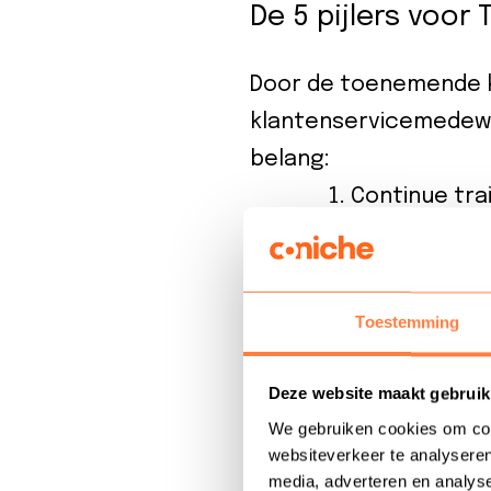
De 5 pijlers voor
Door de toenemende k
klantenservicemedewer
belang:
Continue tra
faciliteren i
inspelen op 
Klantgericht
Toestemming
bevorderen en
rest van de o
Deze website maakt gebruik
Data-gericht
We gebruiken cookies om cont
websiteverkeer te analyseren
te identific
media, adverteren en analys