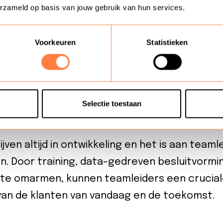
heid als uitgangspunt.
erzameld op basis van jouw gebruik van hun services.
ywhere: Ruimere openingstijden vraagt meer fl
cemedewerkers. Het is aan de leidinggevend
Voorkeuren
Statistieken
rktijden of andere flexibele werkmodellen te f
 sleutelwoord.
etrokkenheid: Medewerkers zijn, letterlijk en f
ie. De teamleider dient hierom het aandrage
Selectie toestaan
oplossingen te stimuleren.
jven altijd in ontwikkeling en het is aan teaml
n. Door training, data-gedreven besluitvormi
 te omarmen, kunnen teamleiders een cruciale
van de klanten van vandaag en de toekomst.