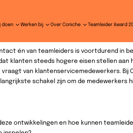
m in klantverwachtingen: ee
j doen
Werken bij
Over Coniche
Teamleider Award 2
eiders
ntact én van teamleiders is voortdurend in b
 dat klanten steeds hogere eisen stellen aan 
 vraagt van klantenservicemedewerkers. Bij 
angrijkste schakel zijn om de medewerkers hie
 deze ontwikkelingen en hoe kunnen teamleide