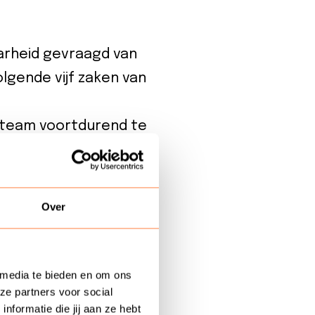
rheid gevraagd van
lgende vijf zaken van
n team voortdurend te
te kunnen blijven
an klantgerichtheid te
Over
 blijft, alsmede de
 te zetten om trends
 media te bieden en om ons
ze partners voor social
te nemen met
formatie die jij aan ze hebt