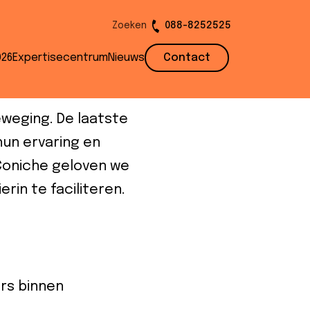
Zoeken
088-8252525
n gids voor
026
Expertisecentrum
Nieuws
Contact
eweging. De laatste
hun ervaring en
Coniche geloven we
rin te faciliteren.
rs binnen