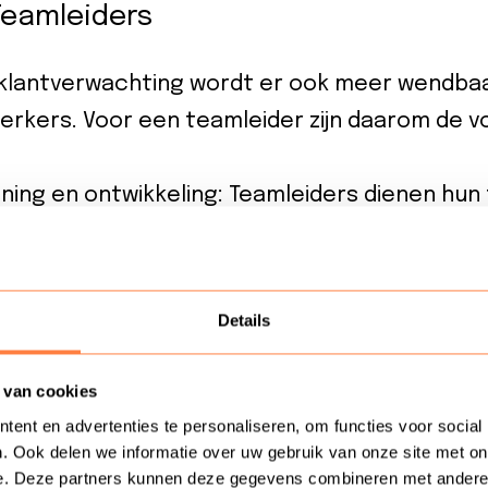
 Teamleiders
lantverwachting wordt er ook meer wendbaa
kers. Voor een teamleider zijn daarom de vo
ining en ontwikkeling: Teamleiders dienen hu
n training en persoonlijke ontwikkeling, om zo 
de veranderende wensen van de klant.
e cultuur: Een teamleider dient een cultuur v
Details
 te zorgen dat dit de prioriteit van het team
rganisatie.
 van cookies
e besluitvorming: Teamleiders dienen data in
ent en advertenties te personaliseren, om functies voor social
. Ook delen we informatie over uw gebruik van onze site met on
eren, analyses te maken en hierop besluiten 
e. Deze partners kunnen deze gegevens combineren met andere in