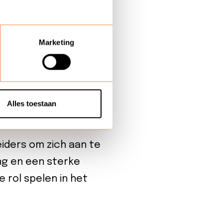
exibiliteit van
e om thuiswerken,
Marketing
aciliteren. Vertrouwen
iguurlijk, de oren van
n van en meedenken in
Alles toestaan
eiders om zich aan te
ng en een sterke
 rol spelen in het