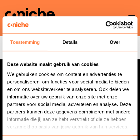
To
Er is iets mis gegaan.
na
Toestemming
Details
Over
t
Terug naar opleidingen
Deze website maakt gebruik van cookies
en
We gebruiken cookies om content en advertenties te
personaliseren, om functies voor social media te bieden
ken
en om ons websiteverkeer te analyseren. Ook delen we
088-8252525
informatie over uw gebruik van onze site met onze
info@coniche.nl
partners voor social media, adverteren en analyse. Deze
partners kunnen deze gegevens combineren met andere
Onze Lieve Vrouw ter Eem
informatie die jij aan ze hebt verstrekt of die ze hebben
Daam Fockemalaan 22
verzameld op basis van jouw gebruik van hun services.
che
3818 KG Amersfoort