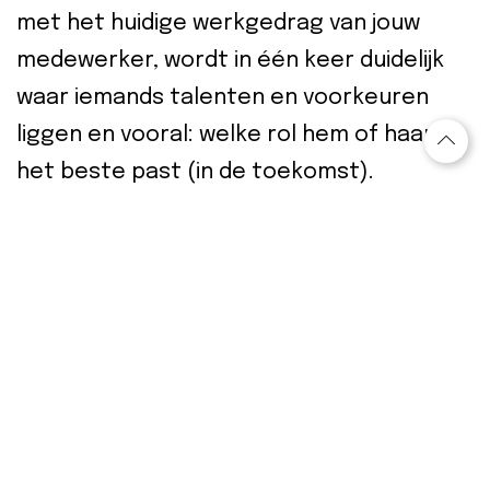
met het huidige werkgedrag van jouw
medewerker, wordt in één keer duidelijk
waar iemands talenten en voorkeuren
liggen en vooral: welke rol hem of haar
het beste past (in de toekomst).
D
aarnaast
geeft het de medewerker zelf
ook nieuwe inzichten over zijn of haar
eigen werkgedrag en betekent het vaak
nieuwe inspiratie op de werkvloer.
Natuurlijk kunnen we ook met elkaar een
nieuw wensprofiel opstellen, met daarin
criteria voor een bepaalde rol, of rollen,
die specifiek voor jouw organisatie van