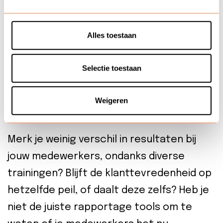
Door middel van een 0- en 1-meting in één
keer inzichtelijk welk resultaat de training
Alles toestaan
klantcontact heeft gehad. Ook heb je
inzichtelijk welke groei je medewerkers
Selectie toestaan
hebben doorgemaakt en waar nog
mogelijk verbeterpotentieel zit.
Weigeren
Waarom?
Merk je weinig verschil in resultaten bij
jouw medewerkers, ondanks diverse
trainingen? Blijft de klanttevredenheid op
hetzelfde peil, of daalt deze zelfs? Heb je
niet de juiste rapportage tools om te