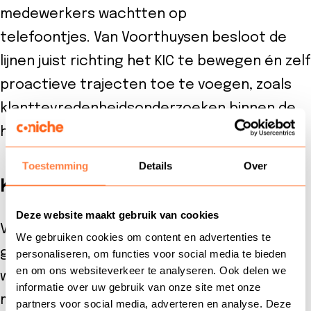
medewerkers wachtten op
telefoontjes. Van Voorthuysen besloot de
lijnen juist richting het KIC te bewegen én zelf
proactieve trajecten toe te voegen, zoals
klanttevredenheidsonderzoeken binnen de
huishoudelijke zorg.
Toestemming
Details
Over
Kwaliteit boven snelheid
Deze website maakt gebruik van cookies
Voorheen lag de focus op korte
We gebruiken cookies om content en advertenties te
gesprekken. Van Voorthuysen stelde een
personaliseren, om functies voor social media te bieden
en om ons websiteverkeer te analyseren. Ook delen we
wezenlijke koerswijziging voor: gesprekken
informatie over uw gebruik van onze site met onze
moesten vooral goed en zorgvuldig zijn. Dat
partners voor social media, adverteren en analyse. Deze