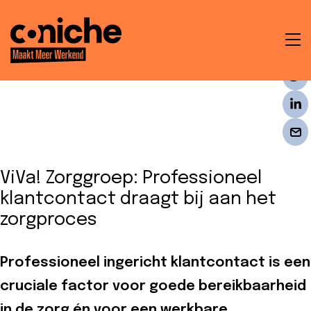
To
na
t
en
ViVa! Zorggroep: Professioneel
ken
klantcontact draagt bij aan het
zorgproces
Professioneel ingericht klantcontact is een
che
cruciale factor voor goede bereikbaarheid
in de zorg én voor een werkbare