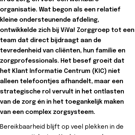
eider
organisatie. Wat begon als een relatief
d
kleine ondersteunende afdeling,
ontwikkelde zich bij ViVa! Zorggroep tot een
team dat direct bijdraagt aan de
ecentrum
tevredenheid van cliënten, hun familie en
uws
zorgprofessionals. Het besef groeit dat
Contact
het Klant Informatie Centrum (KIC) niet
alleen telefoontjes afhandelt, maar een
8-
strategische rol vervult in het ontlasten
52525
van de zorg én in het toegankelijk maken
van een complex zorgsysteem.
Bereikbaarheid blijft op veel plekken in de