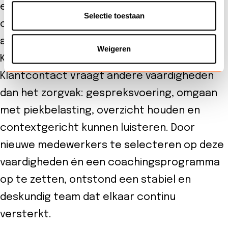
een helder functieprofiel. Samen met CONI
Selectie toestaan
ontwikkelde Van Voorthuysen een
assessment dat het profiel van de ideale
Weigeren
KICmedewerker scherp definieert.
Klantcontact vraagt andere vaardigheden
dan het zorgvak: gespreksvoering, omgaan
met piekbelasting, overzicht houden en
contextgericht kunnen luisteren. Door
nieuwe medewerkers te selecteren op deze
vaardigheden én een coachingsprogramma
op te zetten, ontstond een stabiel en
deskundig team dat elkaar continu
versterkt.