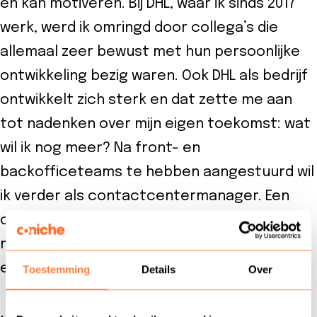
en kan motiveren. Bij DHL, waar ik sinds 2017
werk, werd ik omringd door collega’s die
allemaal zeer bewust met hun persoonlijke
ontwikkeling bezig waren. Ook DHL als bedrijf
ontwikkelt zich sterk en dat zette me aan
tot nadenken over mijn eigen toekomst: wat
wil ik nog meer? Na front- en
backofficeteams te hebben aangestuurd wil
ik verder als contactcentermanager. Een
opleiding kan dan helpen om de kwaliteit van
mijn eigen werk te verhogen en mijn kennis
en vaardigheden uit te breiden.”
Toestemming
Details
Over