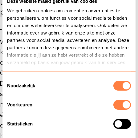
Deze website maakt gebruik van cookies
Uitpluizen van een praktisch
We gebruiken cookies om content en advertenties te
probleem
personaliseren, om functies voor social media te bieden
en om ons websiteverkeer te analyseren. Ook delen we
“Bij de omzetting van mijn tijdelijke naar een
informatie over uw gebruik van onze site met onze
partners voor social media, adverteren en analyse. Deze
vast contract heb ik bij mijn leidinggevende
partners kunnen deze gegevens combineren met andere
kenbaar gemaakt dat ik graag de post-hbo
informatie die jij aan ze hebt verstrekt of die ze hebben
opleiding
Contact Center Management
van
verzameld op basis van jouw gebruik van hun services.
Coniche Business School wilde gaan doen.
Toestemmingsselectie
Dezelfde avond kreeg ik bericht dat dat
Noodzakelijk
akkoord was. DHL vindt het belangrijk dat
mensen zich blijven ontwikkelen. Vanaf dag
Voorkeuren
één was er een leuke sfeer in de
Statistieken
opleidingsgroep. Studenten komen uit het
hele land en hebben allerlei achtergronden: