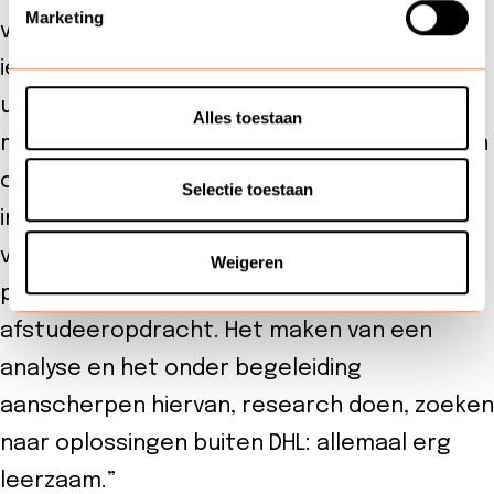
Marketing
verschillende energiebedrijven, maar ook
iemand van een woningcorporatie en een
uitgever. Je krijgt tijdens de colleges veel
Alles toestaan
mee van de ervaringen die docenten hebben
opgedaan. Natuurlijk komt er van alles langs
Selectie toestaan
in de opleiding, maar het meest waardevolle
vond ik toch het kiezen en uitpluizen van een
Weigeren
praktijkprobleem – de basis voor de
afstudeeropdracht. Het maken van een
analyse en het onder begeleiding
aanscherpen hiervan, research doen, zoeken
naar oplossingen buiten DHL: allemaal erg
leerzaam.”