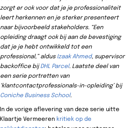
eider
zorgt er ook voor dat je je professionaliteit
d
leert herkennen en je sterker presenteert
naar bijvoorbeeld stakeholders. “Een
opleiding draagt ook bij aan de bevestiging
ecentrum
dat je je hebt ontwikkeld tot een
uws
professional,” aldus
Izaak Ahmed
, supervisor
backoffice bij
DHL Parcel
. Laatste deel van
Contact
een serie portretten van
8-
‘klantcontactprofessionals-in-opleiding’ bij
52525
Coniche Business School
.
In de vorige aflevering van deze serie uitte
Klaartje Vermeeren
kritiek op de