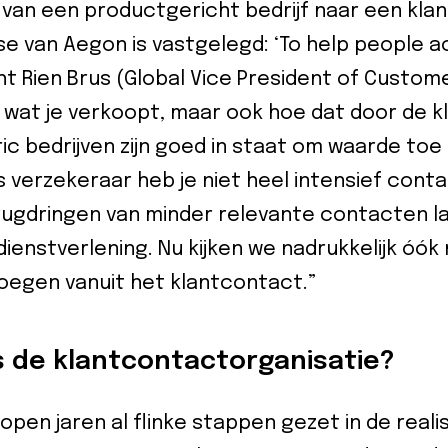
van een productgericht bedrijf naar een klant
se van Aegon is vastgelegd: ‘To help people ac
icht Rien Brus (Global Vice President of Custo
m wat je verkoopt, maar ook hoe dat door de k
c bedrijven zijn goed in staat om waarde toe
 verzekeraar heb je niet heel intensief conta
ugdringen van minder relevante contacten la
 dienstverlening. Nu kijken we nadrukkelijk óó
oegen vanuit het klantcontact.”
s de klantcontactorganisatie?
pen jaren al flinke stappen gezet in de reali