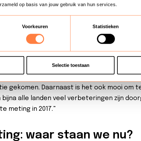
erzameld op basis van jouw gebruik van hun services.
we het assessment in de grotere landen aange
 de scan te toetsen. We hebben meegeluister
Voorkeuren
Statistieken
rkers. Voor kleinere landen hebben we deze
oniche gekozen voor deze internationale mat
sessment de landen ook heeft geholpen om i
Selectie toestaan
rijke rol die klantcontact speelt of kan spele
oor dit assessment is klantcontact in verschi
tie gekomen. Daarnaast is het ook mooi om te 
 bijna alle landen veel verbeteringen zijn do
te meting in 2017.”
ing: waar staan we nu?