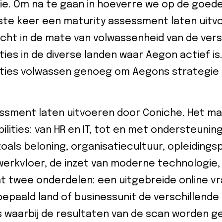
ie. Om na te gaan in hoeverre we op de goed
rste keer een maturity assessment laten uitv
cht in de mate van volwassenheid van de vers
es in de diverse landen waar Aegon actief is. 
ties volwassen genoeg om Aegons strategie
ssment laten uitvoeren door Coniche. Het m
bilities: van HR en IT, tot en met ondersteuning
 zoals beloning, organisatiecultuur, opleidin
werkvloer, de inzet van moderne technologie
t twee onderdelen: een uitgebreide online vr
epaald land of businessunit de verschillend
its waarbij de resultaten van de scan worden g