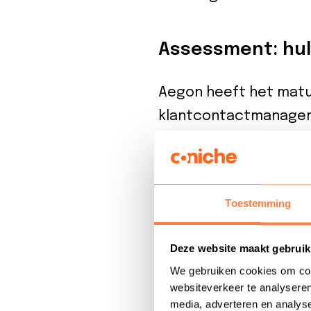
Assessment: hul
Aegon heeft het matur
klantcontactmanagers 
actief is. “Vrijwel al
landen verschillen ve
qua productenaanbod,”
Toestemming
bij Aegon, licht toe: 
assessment gereageer
Deze website maakt gebruik
overkomen. Maar men z
We gebruiken cookies om cont
‘audit’. Dat is mede 
websiteverkeer te analyseren
Coniche.”
media, adverteren en analys