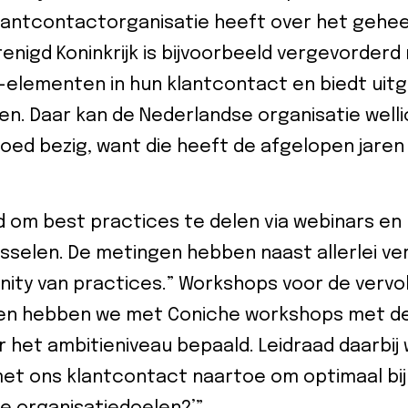
antcontactorganisatie heeft over het gehe
enigd Koninkrijk is bijvoorbeeld vergevorderd
elementen in hun klantcontact en biedt uit
en. Daar kan de Nederlandse organisatie welli
oed bezig, want die heeft de afgelopen jaren al
d om best practices te delen via webinars e
sselen. De metingen hebben naast allerlei v
ity van practices.” Workshops voor de vervo
ten hebben we met Coniche workshops met d
 het ambitieniveau bepaald. Leidraad daarbij
et ons klantcontact naartoe om optimaal bi