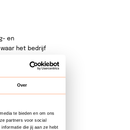
g- en
waar het bedrijf
ntcontact verzorgt. De
g en omzet, maar ook
ate Customer Strategy
Over
en positief op het
st bedreigend kan
ring en niet als een
 media te bieden en om ons
e consultants van
ze partners voor social
formatie die jij aan ze hebt