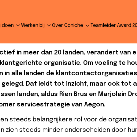
t een maturity assessment 
j doen
Werken bij
Over Coniche
Teamleider Award 2
 niveau tilt
ctief in meer dan 20 landen, verandert van 
klantgerichte organisatie. Om voeling te h
in alle landen de klantcontactorganisaties
elegd. Dat leidt tot inzicht, maar ook tot a
ssen landen, aldus Rien Brus en Marjolein D
tomer servicestrategie van Aegon.
n steeds belangrijkere rol voor de organisati
en zich steeds minder onderscheiden door h