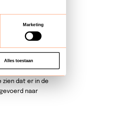
vuld met site visits,
d, we hebben
Marketing
 slag telefonisch
urity scan”. Droog
ntern aandacht te
Alles toestaan
n in het succes van de
llende landen hoger
zien dat er in de
orgevoerd naar