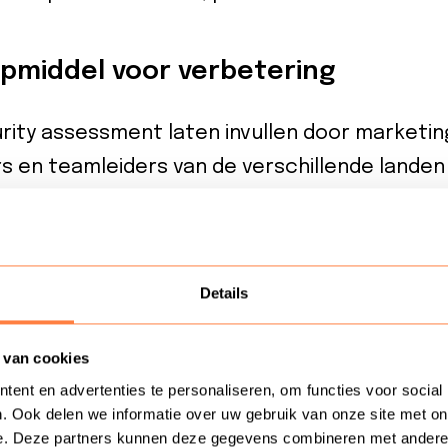
pmiddel voor verbetering
ity assessment laten invullen door marketin
en teamleiders van de verschillende landen 
le locaties hebben ook een afdeling die het kla
rder sterk van elkaar – niet alleen qua omvan
 aldus Brus. Marjolein Droog, Senior Associ
Details
“De verschillende landen en businessunits hebb
d, hoewel zo’n externe meting natuurlijk be
 van cookies
iet het echt als een hulpmiddel voor verbete
ent en advertenties te personaliseren, om functies voor social
te danken aan de operationele expertise van d
. Ook delen we informatie over uw gebruik van onze site met on
e. Deze partners kunnen deze gegevens combineren met andere in