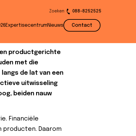
Zoeken
088-8252525
klantcontact
026
Expertisecentrum
Nieuws
Contact
een productgerichte
ouden met die
 langs de lat van een
ctieve uitwisseling
roog, beiden nauw
e. Financiële
un producten. Daarom