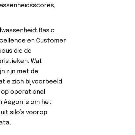
wassenheidsscores,
lwassenheid: Basic
excellence en Customer
ocus die de
ristieken. Wat
n zijn met de
tie zich bijvoorbeeld
s op operational
an Aegon is om het
it silo’s voorop
ata,