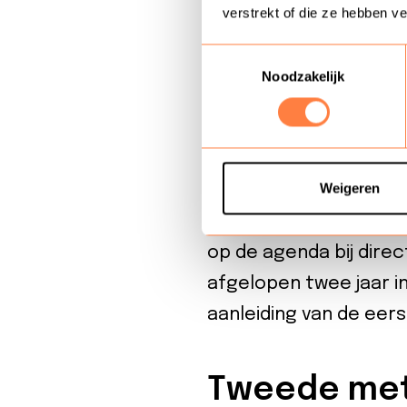
verstrekt of die ze hebben v
Brus: “Verder hebben 
Toestemmingsselectie
om de resultaten uit
Noodzakelijk
gesproken met medewe
gedaan.” “We hebben C
benadrukt dat het as
Weigeren
krijgen voor de belang
organisaties. “Mede d
op de agenda bij direc
afgelopen twee jaar in
aanleiding van de eers
Tweede met