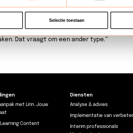
iteit. Daarmee is vraag ontstaan naar mensen 
ie mee te nemen in wat wel en niet kan. ‘Vro
Selectie toestaan
el-sheet voor de groep”, zegt Lars. “Nu moe
ken. Dat vraagt om een ander type.”
dingen
Diensten
anpak met Lirin. Jouw
Analyse & advies
aat
Implementatie van verbete
 Learning Content
Interim professionals