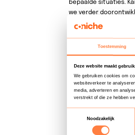
bepaalde situaties. K
we verder doorontwikk
‘Medewerkers worden 
coach’ – Lars Meijer
Toestemming
Andere mensen
“We voorspelden in 2
Deze website maakt gebruik
anders zou worden”, v
We gebruiken cookies om cont
Artificial Intelligenc
websiteverkeer te analyseren
media, adverteren en analys
afhandelen. Voor de o
verstrekt of die ze hebben v
Mensen met de juiste
Toestemmingsselectie
straks steeds meer z
Noodzakelijk
coach.”
Ook is WFM belangrijke