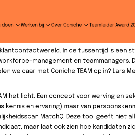
en de War on Talent
j doen
Werken bij
Over Coniche
Teamleider Award 2
n startten we met Coníche TEAM. Een revoluti
 klantcontactwereld. In de tussentijd is een 
 workforce-management en teammanagers. De
len we daar met Coníche TEAM op in? Lars Me
AM het licht. Een concept voor werving en sel
us kennis en ervaring) maar van persoonske
ijkheidsscan MatchQ. Deze tool geeft niet all
andidaat, maar laat ook zien hoe kandidaten zi