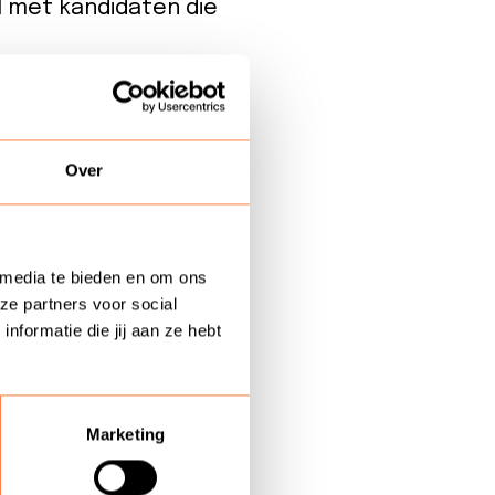
l met kandidaten die
meer de rol van
Over
ement medewerker heel
de opkomst van
 media te bieden en om ons
omatiseerd laten
ze partners voor social
formatie die jij aan ze hebt
re mensen” nodig.
ewerkers worden
eer de rol van
Marketing
dat het goed is voor