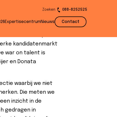
Zoeken
088-8252525
026
Expertisecentrum
Nieuws
Contact
onair nieuwe aanpak
sterke kandidatenmarkt
 war on talent is
ijer en Donata
ectie waarbij we niet
nmerken. Die meten we
een inzicht in de
ch gedragen in