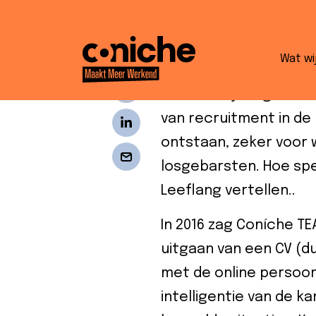
Coniche TEAM 
Wat wi
Anderhalf jaar gelede
van recruitment in de
ontstaan, zeker voor
losgebarsten. Hoe spe
Leeflang vertellen..
In 2016 zag Coníche TE
uitgaan van een CV (d
met de online persoonl
intelligentie van de k