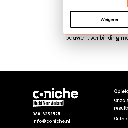
hun efficiency en kwal
rest van de organisat
Weigeren
managers met een Exc
bouwen, verbinding ma
Oplei
Onze a
result
088-8252525
Online
info@coniche.nl