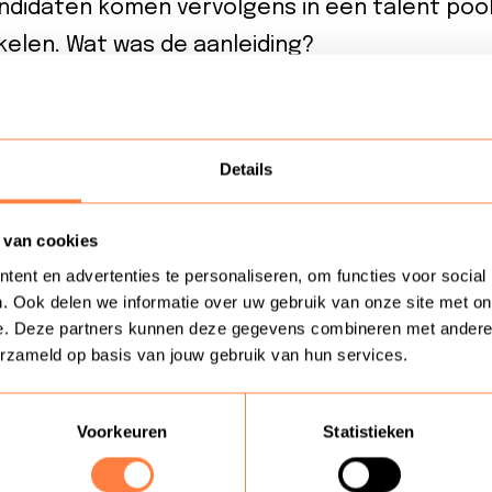
andidaten komen vervolgens in een talent poo
elen. Wat was de aanleiding?
meer zelfsturend en teammanagers krijgen 
Details
016 dat het profiel van een customer manag
 van cookies
ertelt Lars Meijer. “Door automatisering en 
ent en advertenties te personaliseren, om functies voor social
e kun je straks 80 procent van je vragen geaut
. Ook delen we informatie over uw gebruik van onze site met on
e. Deze partners kunnen deze gegevens combineren met andere in
verige vragen heb je de komende jaren “ande
erzameld op basis van jouw gebruik van hun services.
 empathie en psychologische drijfveren. Med
elfsturend en teammanagers krijgen steeds m
Voorkeuren
Statistieken
r geworden voor organisaties. Bedrijven zien 