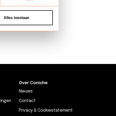
die in staat zijn om de
eger stonden WFM
Alles toestaan
ten ze ook bruggen
Over Coniche
Nieuws
ringen
Contact
Privacy & Cookiestatement