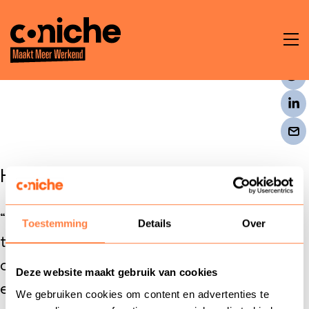
To
na
t
en
Hogeschool Windesheim
ken
“Geweldig, het is Coniche weer gelukt! Mijn
Toestemming
Details
Over
team was aangenaam verrast met een
confronterende, intensieve maar zeker ook
Deze website maakt gebruik van cookies
che
effectieve 2 daagse training,
Omgaan met
We gebruiken cookies om content en advertenties te