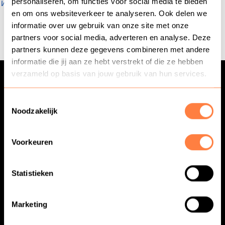
personaliseren, om functies voor social media te bieden
weerstand
!”
eider
en om ons websiteverkeer te analyseren. Ook delen we
informatie over uw gebruik van onze site met onze
d
partners voor social media, adverteren en analyse. Deze
partners kunnen deze gegevens combineren met andere
informatie die jij aan ze hebt verstrekt of die ze hebben
ecentrum
verzameld op basis van jouw gebruik van hun services.
uws
Toestemmingsselectie
Noodzakelijk
Contact
088-8252525
info@coniche.nl
Voorkeuren
8-
Onze Lieve Vrouw ter Eem
52525
Daam Fockemalaan 22
Statistieken
3818 KG Amersfoort
Opleidingen
Marketing
Onze aanpak met Lirin. Jouw resultaat