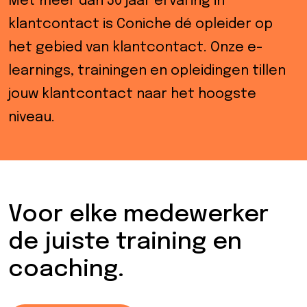
Met meer dan 30 jaar ervaring in
eider
klantcontact is Coniche dé opleider op
d
het gebied van klantcontact. Onze e-
learnings, trainingen en opleidingen tillen
jouw klantcontact naar het hoogste
ecentrum
niveau.
uws
Contact
8-
Voor elke medewerker
52525
de juiste training en
coaching.