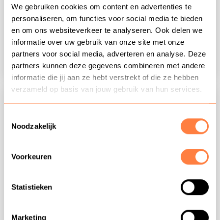
We gebruiken cookies om content en advertenties te
Leer met deze training ‘coachingsvaardigheden’ van
personaliseren, om functies voor social media te bieden
Coniche motiveren, stimuleren en aan te zetten tot
en om ons websiteverkeer te analyseren. Ook delen we
meer en beter resultaat van medewerkers in alle
informatie over uw gebruik van onze site met onze
doelgroepen.
partners voor social media, adverteren en analyse. Deze
partners kunnen deze gegevens combineren met andere
informatie die jij aan ze hebt verstrekt of die ze hebben
verzameld op basis van jouw gebruik van hun services.
Toestemmingsselectie
Noodzakelijk
Voorkeuren
Statistieken
Omgaan met weerstand & weerbaarheid
Marketing
Op locatie
1 dag