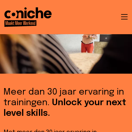
To
na
t
en
ken
Meer dan 30 jaar ervaring in
trainingen.
Unlock your next
level skills.
che