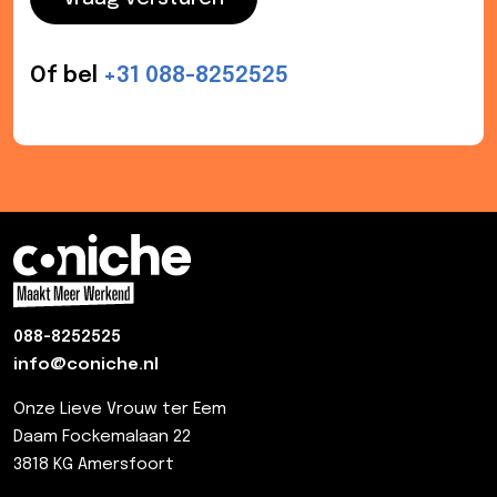
Of bel
+31 088-8252525
Plan direct een afspraak met
Download onze online learning
ons in
content whitepaper
088-8252525
info@coniche.nl
Onze Lieve Vrouw ter Eem
Daam Fockemalaan 22
3818 KG Amersfoort