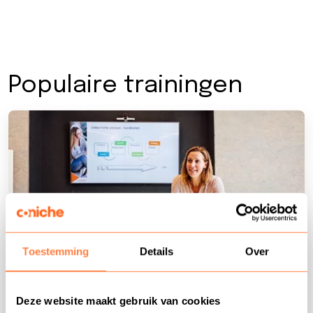
Populaire trainingen
Toestemming
Details
Over
Coachingsvaardigheden
Deze website maakt gebruik van cookies
Op locatie
1 dag