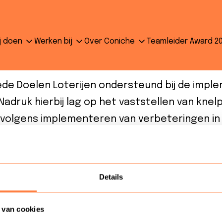
r Meulen – Hoofd marketing 
j doen
Werken bij
Over Coniche
Teamleider Award 2
j & Bankgiroloterij
de Doelen Loterijen ondersteund bij de impl
Nadruk hierbij lag op het vaststellen van kne
rvolgens implementeren van verbeteringen in
loyaliteit
ook daadwerkelijk te verbeteren. Gr
aring van de consultants : het blijft niet bij
lijk te merken dat ze jarenlang zelf in de prak
Details
 van cookies