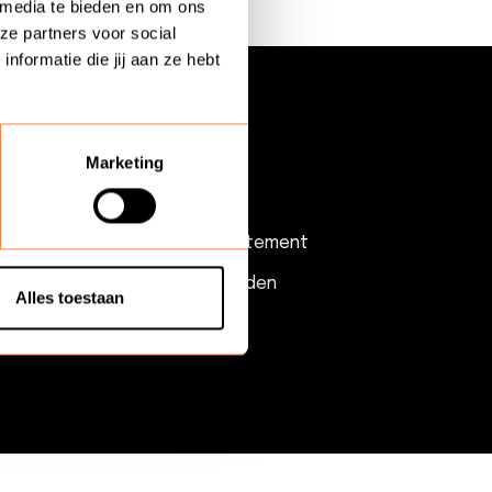
 media te bieden en om ons
ze partners voor social
formatie die jij aan ze hebt
Over Coniche
Nieuws
Marketing
ringen
Contact
Privacy & Cookiestatement
Algemene voorwaarden
Alles toestaan