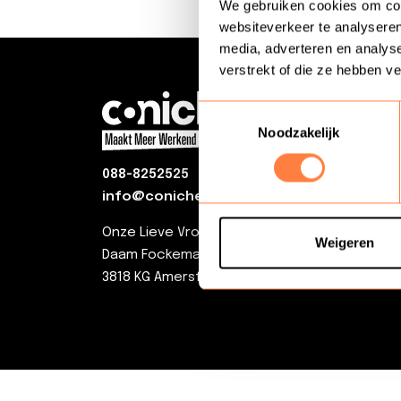
We gebruiken cookies om cont
websiteverkeer te analyseren
media, adverteren en analys
verstrekt of die ze hebben v
Oplei
Toestemmingsselectie
Onze a
Noodzakelijk
result
088-8252525
Online
info@coniche.nl
Onze Lieve Vrouw ter Eem
Weigeren
Daam Fockemalaan 22
3818 KG Amersfoort