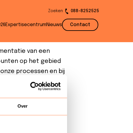
Zoeken
088-8252525
–
026
Expertisecentrum
Nieuws
Contact
ementatie van een
lpunten op het gebied
 onze processen en bij
oot voordeel is de
 het produceren van
tijk werkzaam zijn
Over