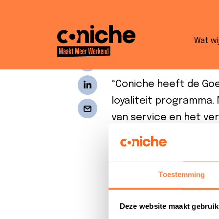
Jeroen van de
Wat wi
Vriendenloteri
“Coniche heeft de Goe
loyaliteit programma. 
van service en het ve
de klantenservice om
brede operationele erv
rapporten, het is duide
Toestemming
geweest.
Deze website maakt gebruik