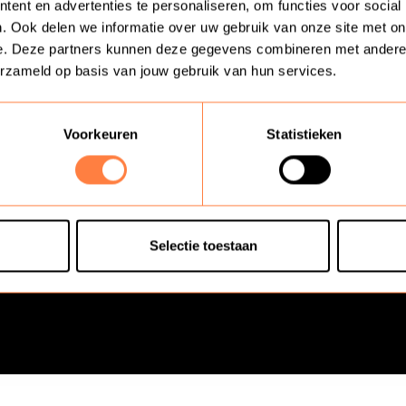
ent en advertenties te personaliseren, om functies voor social
. Ook delen we informatie over uw gebruik van onze site met on
e. Deze partners kunnen deze gegevens combineren met andere in
erzameld op basis van jouw gebruik van hun services.
dingen
Diensten
anpak met Lirin. Jouw
Analyse & advies
Voorkeuren
Statistieken
aat
Implementatie van verbete
 Learning Content
Interim professionals
klantcontact
Selectie toestaan