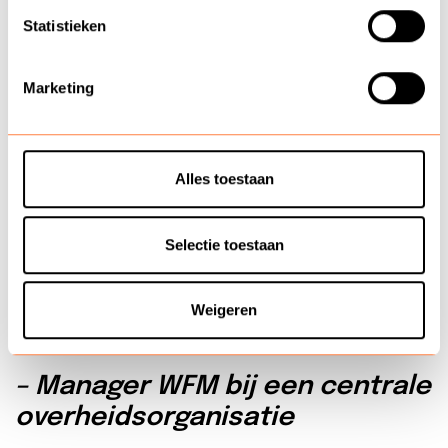
Statistieken
< Terug naar Interim professionals
klantcontact
Marketing
Afgeronde projecten
Hieronder zie je ter inspiratie een greep
Alles toestaan
uit de verschillende interim posities die
we het afgelopen jaar hebben mogen
Selectie toestaan
invullen voor onze opdrachtgevers.
Weigeren
– Manager WFM bij een centrale
overheidsorganisatie