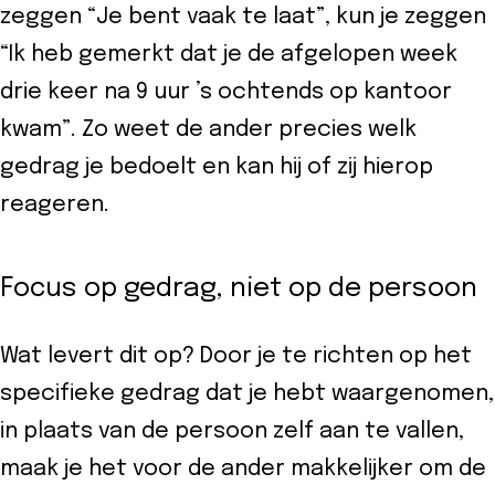
eider
zeggen “Je bent vaak te laat”, kun je zeggen
“Ik heb gemerkt dat je de afgelopen week
d
drie keer na 9 uur ’s ochtends op kantoor
kwam”. Zo weet de ander precies welk
ecentrum
gedrag je bedoelt en kan hij of zij hierop
uws
reageren.
Contact
Focus op gedrag, niet op de persoon
8-
52525
Wat levert dit op? Door je te richten op het
specifieke gedrag dat je hebt waargenomen,
in plaats van de persoon zelf aan te vallen,
maak je het voor de ander makkelijker om de