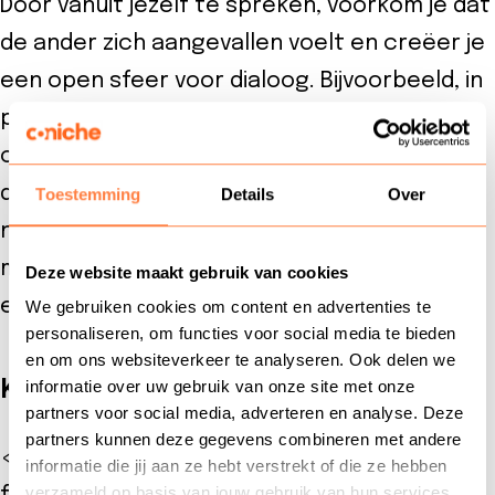
Door vanuit jezelf te spreken, voorkom je dat
de ander zich aangevallen voelt en creëer je
een open sfeer voor dialoog. Bijvoorbeeld, in
plaats van te zeggen: “Jij komt vaak te laat
op vergaderingen,” kun je zeggen: “Ik merk
dat ik het lastig vind wanneer vergaderingen
Toestemming
Details
Over
niet op tijd beginnen.” Deze benadering
maakt het gesprek minder confronterend
Deze website maakt gebruik van cookies
en bevordert wederzijds begrip.
We gebruiken cookies om content en advertenties te
personaliseren, om functies voor social media te bieden
en om ons websiteverkeer te analyseren. Ook delen we
Kies het juiste moment
informatie over uw gebruik van onze site met onze
partners voor social media, adverteren en analyse. Deze
partners kunnen deze gegevens combineren met andere
<p>Het kiezen van het juiste moment om
informatie die jij aan ze hebt verstrekt of die ze hebben
verzameld op basis van jouw gebruik van hun services.