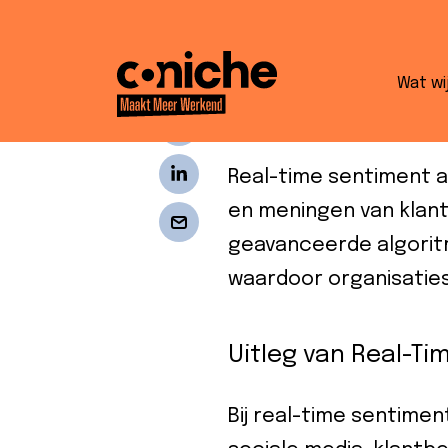
Wat is real-t
Wat wi
Introductie tot Re
Real-time sentiment a
en meningen van klant
geavanceerde algorit
waardoor organisatie
Uitleg van Real-Ti
Bij real-time sentime