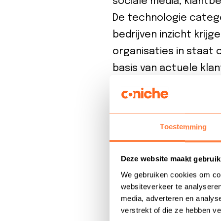
sociale media, klantb
De technologie catego
bedrijven inzicht krij
organisaties in staat
basis van actuele kla
Voorbeeld van Rea
Toestemming
Stel je voor dat een 
sentiment analysis to
Deze website maakt gebruik
op sociale media volg
We gebruiken cookies om cont
zijn, kan het restaura
websiteverkeer te analyseren
media, adverteren en analys
wat helpt om de klan
verstrekt of die ze hebben v