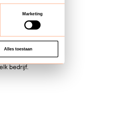
Marketing
ijven die hun
tfeedback, kunnen
re relatie met hun
Alles toestaan
t verhoogde
lk bedrijf.