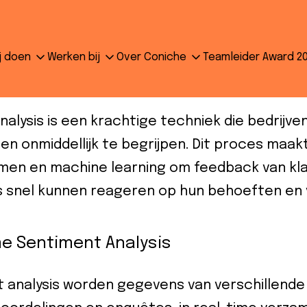
ime sentiment analysis?
j doen
Werken bij
Over Coniche
Teamleider Award 2
al-Time Sentiment Analysis
nalysis is een krachtige techniek die bedrijv
en onmiddellijk te begrijpen. Dit proces maak
men en machine learning om feedback van kla
s snel kunnen reageren op hun behoeften en
me Sentiment Analysis
nt analysis worden gegevens van verschillende