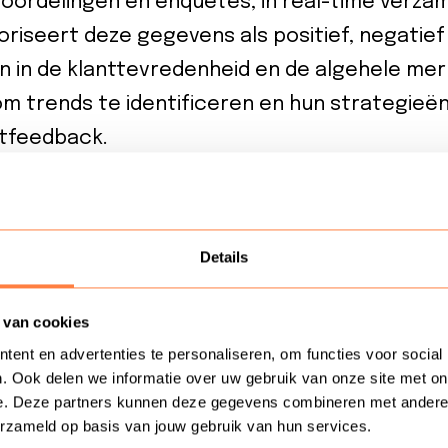
eoordelingen en enquêtes, in real-time verza
riseert deze gegevens als positief, negatief
gen in de klanttevredenheid en de algehele mer
 om trends te identificeren en hun strategieë
ntfeedback.
l-Time Sentiment Analysis
Details
restaurant een nieuwe menukaart lanceert. Do
e te passen, kan het restaurant onmiddellijk 
 van cookies
en. Als de reacties over het nieuwe gerecht
ent en advertenties te personaliseren, om functies voor social
nt snel besluiten om het gerecht aan te passe
. Ook delen we informatie over uw gebruik van onze site met on
e. Deze partners kunnen deze gegevens combineren met andere in
ttevredenheid te waarborgen.
erzameld op basis van jouw gebruik van hun services.