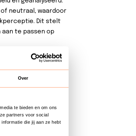
meld en geanalyseerd.
 of neutraal, waardoor
kperceptie. Dit stelt
n aan te passen op
Over
or real-time
feedback van klanten
 overwegend negatief
 media te bieden en om ons
n of te verwijderen,
ze partners voor social
formatie die jij aan ze hebt