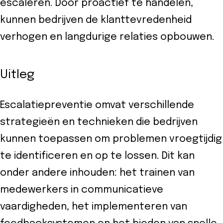
escaleren. Door proactief te handelen,
eider
kunnen bedrijven de klanttevredenheid
d
verhogen en langdurige relaties opbouwen.
ecentrum
Uitleg
uws
Escalatiepreventie omvat verschillende
Contact
strategieën en technieken die bedrijven
kunnen toepassen om problemen vroegtijdig
8-
te identificeren en op te lossen. Dit kan
52525
onder andere inhouden: het trainen van
medewerkers in communicatieve
vaardigheden, het implementeren van