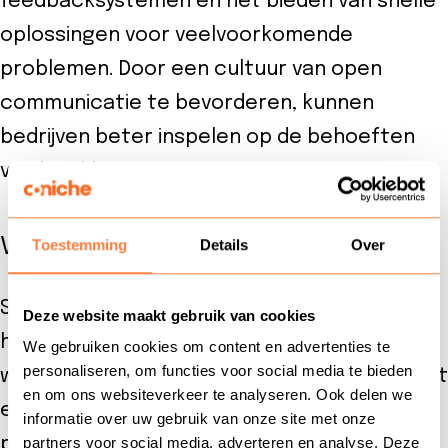
feedbacksystemen en het bieden van snelle
oplossingen voor veelvoorkomende
problemen. Door een cultuur van open
communicatie te bevorderen, kunnen
bedrijven beter inspelen op de behoeften
van hun klanten.
Voorbeeld van Escalatiepreventie
Toestemming
Details
Over
Stel je voor dat een klant een probleem
Deze website maakt gebruik van cookies
heeft met een product. In plaats van te
We gebruiken cookies om content en advertenties te
personaliseren, om functies voor social media te bieden
wachten tot de klant zich gefrustreerd voelt
en om ons websiteverkeer te analyseren. Ook delen we
en een klacht indient, kan een bedrijf
informatie over uw gebruik van onze site met onze
proactief contact opnemen met de klant
partners voor social media, adverteren en analyse. Deze