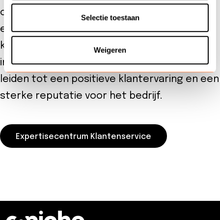
onderhouden, kunnen bedrijven de kans op
Selectie toestaan
escalatie minimaliseren en de
klanttevredenheid maximaliseren. Het
Weigeren
implementeren van deze strategieën kan
leiden tot een positieve klantervaring en een
sterke reputatie voor het bedrijf.
Expertisecentrum Klantenservice