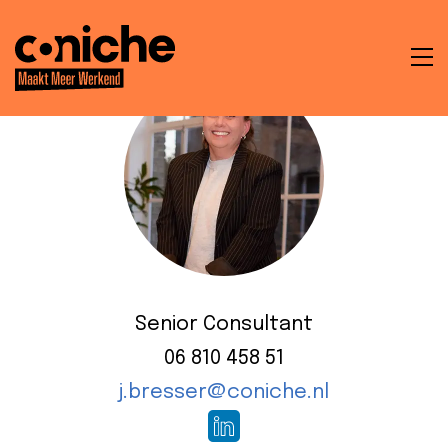
To
na
t
en
ken
Senior Consultant
06 810 458 51
j.bresser@coniche.nl
che