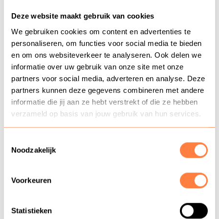
kan ik onze dienstverlening daarbij aan
Deze website maakt gebruik van cookies
laten sluiten? Samen kijken naar wat voor
We gebruiken cookies om content en advertenties te
personaliseren, om functies voor social media te bieden
jou werkt, daarin ligt mijn kracht.
en om ons websiteverkeer te analyseren. Ook delen we
informatie over uw gebruik van onze site met onze
In mijn communicatie ben ik duidelijk en
partners voor social media, adverteren en analyse. Deze
positief met oprechte aandacht en
partners kunnen deze gegevens combineren met andere
ruimte voor humor. Het in kaart brengen
informatie die jij aan ze hebt verstrekt of die ze hebben
verzameld op basis van jouw gebruik van hun services.
en samenbrengen van verschillende
belangen is een uitdaging die ik steeds
Toestemmingsselectie
Noodzakelijk
graag aanga.
Samen met mijn gezin woon ik in Tjalleberd.
Voorkeuren
Een klein dorp vlakbij Heerenveen. Ik hou
van de goede dingen van het leven: koken
Statistieken