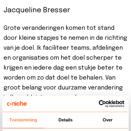
eider
Jacqueline Bresser
d
Grote veranderingen komen tot stand
door kleine stapjes te nemen in de richting
ecentrum
van je doel. Ik faciliteer teams, afdelingen
uws
en organisaties om het doel scherper te
krijgen en iedere dag een stukje beter te
Contact
worden om zo dat doel te behalen. Van
8-
groot belang voor duurzame verandering
52525
is (leren) luisteren naar de wensen en
behoeften van alle betrokkenen en dat
omzetten in concrete verbeteringen.
Toestemming
Details
Over
Waar ligt precies jouw behoefte en hoe