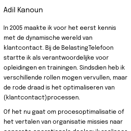
eider
Adil Kanoun
d
In 2005 maakte ik voor het eerst kennis
met de dynamische wereld van
ecentrum
klantcontact. Bij de BelastingTelefoon
uws
startte ik als verantwoordelijke voor
opleidingen en trainingen. Sindsdien heb ik
Contact
verschillende rollen mogen vervullen, maar
8-
de rode draad is het optimaliseren van
52525
(klantcontact)processen.
Of het nu gaat om procesoptimalisatie of
het vertalen van organisatie missies naar