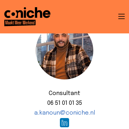
To
na
t
en
ken
Consultant
06 51 01 01 35
a.kanoun@coniche.nl
che