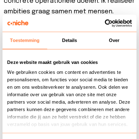
concrete operationele doelen: ik realiseer
ambities graag samen met mensen.
Ik geloof niet in perfectie, maar wél in elke
dag een stukje beter worden – voor
Toestemming
Details
Over
mezelf en voor de mensen om mij heen.
Met mijn enthousiasme weet ik anderen
Deze website maakt gebruik van cookies
hierin mee te nemen. Ik vertrouw op het
We gebruiken cookies om content en advertenties te
proces, ook als verandering nog niet
personaliseren, om functies voor social media te bieden
en om ons websiteverkeer te analyseren. Ook delen we
direct zichtbaar is. Vastberaden blijf ik
informatie over uw gebruik van onze site met onze
trouw aan lange termijndoelen, maar als er
partners voor social media, adverteren en analyse. Deze
partners kunnen deze gegevens combineren met andere
snelle impact nodig is, ben ik altijd bereid
informatie die jij aan ze hebt verstrekt of die ze hebben
om vol in actie te komen.
verzameld op basis van jouw gebruik van hun services.
Je kunt mij omschrijven als iemand die