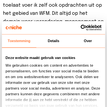
toelaat voer ik zelf ook opdrachten uit op
het gebied van WFM. Dit altijd op het
domein waar verandering, management en
systemen bij elkaar komen. Hierin word ik
gedreven om resultaten vanuit
Toestemming
Details
Over
transparantie te behalen, immers valt of
staat samenwerking met de oprechte
Deze website maakt gebruik van cookies
intentie om samen iets beters neer te
We gebruiken cookies om content en advertenties te
zetten.
personaliseren, om functies voor social media te bieden
en om ons websiteverkeer te analyseren. Ook delen we
In mijn carrière heb ik verschillende rollen
informatie over uw gebruik van onze site met onze
partners voor social media, adverteren en analyse. Deze
vervuld zowel als adviseur en
partners kunnen deze gegevens combineren met andere
leidinggevende, maar ook als auditor.
informatie die jij aan ze hebt verstrekt of die ze hebben
verzameld op basis van jouw gebruik van hun services.
Hierbij heb ik een brede ervaring