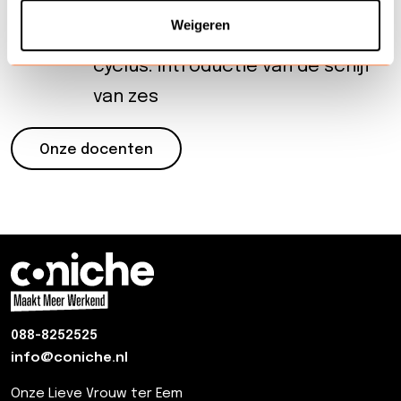
verantwoordelijkheden WFM
Weigeren
De organisatie van de WFM
cyclus: introductie van de schijf
van zes
Onze docenten
088-8252525
info@coniche.nl
Onze Lieve Vrouw ter Eem