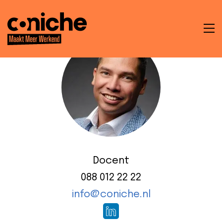
To
na
t
en
ken
Docent
088 012 22 22
info@coniche.nl
che