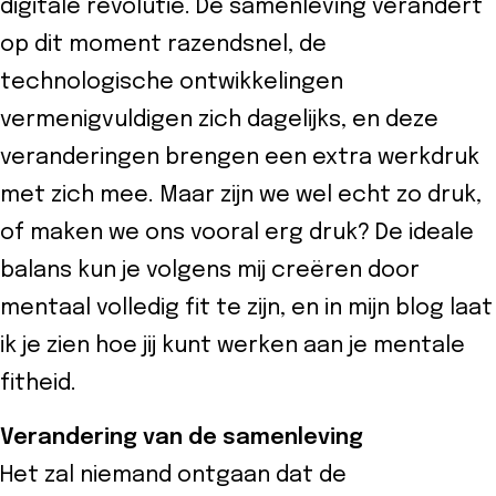
digitale revolutie. De samenleving verandert
eider
op dit moment razendsnel, de
d
technologische ontwikkelingen
vermenigvuldigen zich dagelijks, en deze
ecentrum
veranderingen brengen een extra werkdruk
met zich mee. Maar zijn we wel echt zo druk,
uws
of maken we ons vooral erg druk? De ideale
Contact
balans kun je volgens mij creëren door
mentaal volledig fit te zijn, en in mijn blog laat
8-
ik je zien hoe jij kunt werken aan je mentale
52525
fitheid.
Verandering van de samenleving
Het zal niemand ontgaan dat de