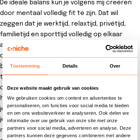
De ideale balans kun je volgens mij creëren
door mentaal volledig fit te zijn. Dat wil
zeggen dat je werktijd, relaxtijd, privétijd,
familietijd en sporttijd volledig op elkaar
afgestemd zijn. Ik merk om me heen dat men
door de hoge werkdruk moeite heeft om de
balans tussen bovenstaande onderdelen
Toestemming
Details
Over
terug te vinden. Ik wil natuurlijk niet zeggen
dat hard werken niet goed voor je is, maar
Deze website maakt gebruik van cookies
het is van belang om de ideale balans voor
We gebruiken cookies om content en advertenties te
personaliseren, om functies voor social media te bieden
jezelf helder te krijgen. Op het moment dat
en om ons websiteverkeer te analyseren. Ook delen we
je bijvoorbeeld weinig tot geen
informatie over uw gebruik van onze site met onze
partners voor social media, adverteren en analyse. Deze
relaxmomenten hebt, word je fitheid met de
partners kunnen deze gegevens combineren met andere