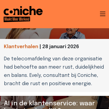
Hoe Coniche rust en balans
terugbracht op een
To
telecomafdeling
na
t
Klantverhalen
|
28 januari 2026
en
De telecomafdeling van deze organisatie
had behoefte aan meer rust, duidelijkheid
ken
en balans. Evely, consultant bij Coniche,
bracht die rust en positieve energie.
che
AI in de klantenservice: waar