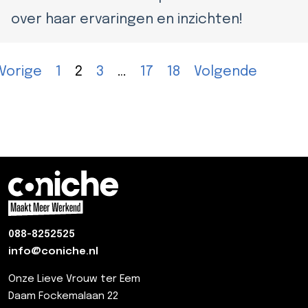
over haar ervaringen en inzichten!
Vorige
1
2
3
…
17
18
Volgende
088-8252525
info@coniche.nl
Onze Lieve Vrouw ter Eem
Daam Fockemalaan 22