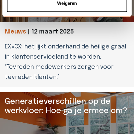
toepast als teamlead.
Weigeren
Nieuws
|
12 maart 2025
EX=CX: het lijkt onderhand de heilige graal
in klantenserviceland te worden.
‘Tevreden medewerkers zorgen voor
tevreden klanten.’
Generatieverschillen op de
werkvloer: Hoe ga je ermee om?