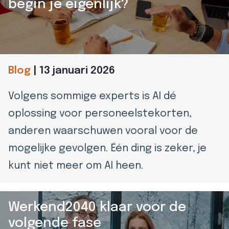
begin je eigenlijk?
eider
d
Blog
|
13 januari 2026
ecentrum
uws
Volgens sommige experts is AI dé
oplossing voor personeelstekorten,
Contact
anderen waarschuwen vooral voor de
8-
mogelijke gevolgen. Één ding is zeker, je
52525
kunt niet meer om AI heen.
Werkend2040 klaar voor de
volgende fase