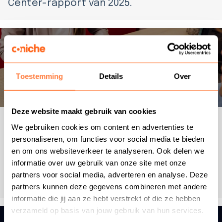
Center-rapport van 2025.
Kleine verandering, groot
verschil
Toestemming
Details
Over
Deze website maakt gebruik van cookies
Blog
|
9 april 2025
We gebruiken cookies om content en advertenties te
personaliseren, om functies voor social media te bieden
Als interim manager in de klantenservice
en om ons websiteverkeer te analyseren. Ook delen we
informatie over uw gebruik van onze site met onze
help je organisaties te verbeteren
partners voor social media, adverteren en analyse. Deze
wanneer processen vastlopen.
partners kunnen deze gegevens combineren met andere
informatie die jij aan ze hebt verstrekt of die ze hebben
verzameld op basis van jouw gebruik van hun services.
Coniche is trotse sponsor van