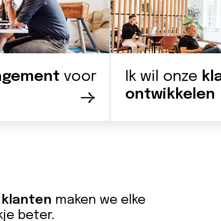
nagement
voor
Ik wil onze
kl
ontwikkelen
steuning
Bekijk hoe wij jou h
 klanten
maken we elke
je beter.