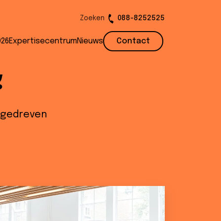
Zoeken
088-8252525
026
Expertisecentrum
Nieuws
Contact
start met
g
ntgedreven