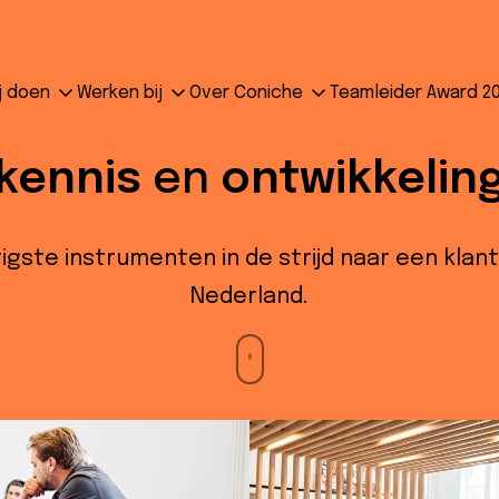
j doen
Werken bij
Over Coniche
Teamleider Award 2
eidend klantcontact 
kennis
en
ontwikkelin
igste instrumenten in de strijd naar een kla
Nederland.