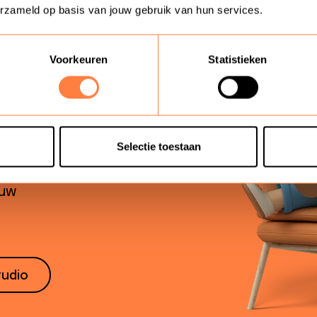
erzameld op basis van jouw gebruik van hun services.
h
ngs
,
Voorkeuren
Statistieken
 video’s.
online leren
. Als
en wij online
Selectie toestaan
 een eenvoudige
ouw
tudio