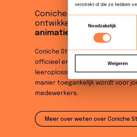
verstrekt of die ze hebben v
Coniche Studio. Didactisc
Toestemmingsselectie
ontwikkelen van
e-learni
Noodzakelijk
animaties
en
interactieve
Coniche Studio is jouw partner in
officieel erkende school ontwikkel
Weigeren
leeroplossingen zodat kennis op
manier toegankelijk wordt voor j
medewerkers.
Meer over weten over Coniche S